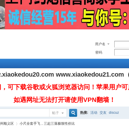
用户名
密码
.xiaokedou20.com
www.xiaokedou21.com
问，可下载谷歌或火狐浏览器访问！苹果用户可
如遇网址无法打开请使用VPN翻墙！
热搜:
活动
交友
discuz
帖子
搜
州顺义区
小尺全套手飞，三起三落极致性价比