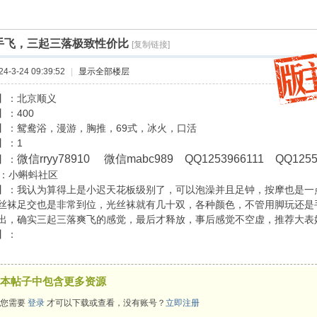
索
手飞，三起三落极致性价比
[复制链接]
›
-3-24 09:39:52
|
显示全部楼层
】：北京顺义
：400
】：鸳鸯浴，漫游，胸推，69式，冰火，口活
】：1
微信rryy78910 微信mabc989 QQ1253966111 QQ1255
】：
：小蝌蚪社区
】：
我认为算得上是小迟天花板级别了，可以泡澡并且足钟，按摩也是一
丝袜足交也是非常到位，光丝袜就有几十双，各种颜色，不管用脚玩还是
出，确实三起三落爽飞的感觉，最后才释放，事后感觉不空虚，推荐大表
】：
本帖子中包含更多资源
您需要
登录
才可以下载或查看，没有账号？
立即注册