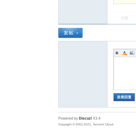
蚪
回复
发表回复
Powered by
Discuz!
X3.4
Copyright © 2001-2021, Tencent Cloud.