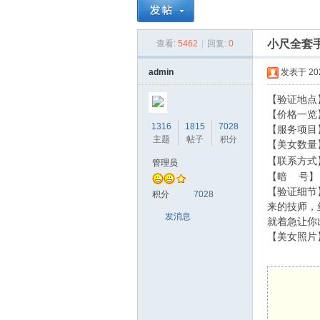
小尺全套
查看:
5462
|
回复:
0
小
»
›
›
admin
发表于 2024
【验证地点
【价格一览】
1316
1815
7028
【服务项目
主题
帖子
积分
【美女数量
【联系方式
管理员
【暗 号】
蝌
【验证细节
积分
7028
来的技师，
发消息
就着急让你
【美女照片